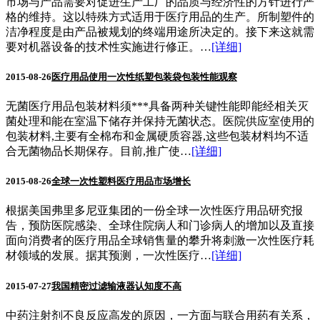
市场与产品需要对促进生产工厂的品质与经济性的方针进行严
格的维持。这以特殊方式适用于医疗用品的生产。所制塑件的
洁净程度是由产品被规划的终端用途所决定的。接下来这就需
要对机器设备的技术性实施进行修正。…
[详细]
2015-08-26
医疗用品使用一次性纸塑包装袋包装性能观察
无菌医疗用品包装材料须***具备两种关键性能即能经相关灭
菌处理和能在室温下储存并保持无菌状态。医院供应室使用的
包装材料,主要有全棉布和金属硬质容器,这些包装材料均不适
合无菌物品长期保存。目前,推广使…
[详细]
2015-08-26
全球一次性塑料医疗用品市场增长
根据美国弗里多尼亚集团的一份全球一次性医疗用品研究报
告，预防医院感染、全球住院病人和门诊病人的增加以及直接
面向消费者的医疗用品全球销售量的攀升将刺激一次性医疗耗
材领域的发展。据其预测，一次性医疗…
[详细]
2015-07-27
我国精密过滤输液器认知度不高
中药注射剂不良反应高发的原因，一方面与联合用药有关系，