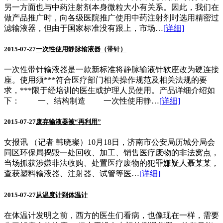
另一方面也与中药注射剂本身微粒大小有关系。因此，我们在
做产品推广时，向各级医院推广使用中药注射剂时选用精密过
滤输液器，但由于国家标准没有跟上，市场…
[详细]
2015-07-27
一次性使用静脉输液器（带针）
一次性带针输液器是一款新标准将静脉输液针软座改为硬连接
座。使用须***符合医疗部门相关操作规范及相关法规的要
求，***限于经培训的医生或护理人员使用。产品详细介绍如
下： 一、结构制造 一次性使用静…
[详细]
2015-07-27
废弃输液器被“再利用”
女报讯 （记者 韩晓璨）10月18日，济南市公安局历城分局会
同区环保局捣毁一处回收、加工、销售医疗废物的非法窝点，
当场抓获涉嫌非法收购、处置医疗废物的犯罪嫌疑人聂某某，
查获塑料输液器、注射器、试管等医…
[详细]
2015-07-27
从温度计到体温计
在体温计发明之前，西方的医生们看病，也像现在一样，需要